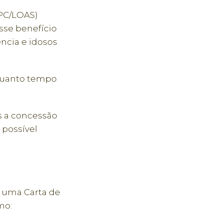
BPC/LOAS)
sse benefício
ncia e idosos
quanto tempo
s a concessão
 possível
r uma Carta de
mo: