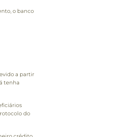
ento, o banco
ido a partir
á tenha
ficiários
rotocolo do
eiro crédito