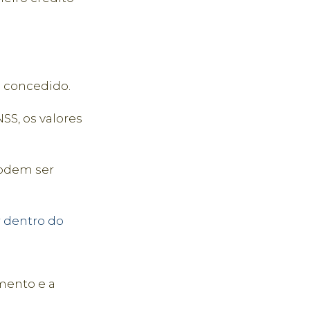
 concedido.
SS, os valores
podem ser
 dentro do
mento e a