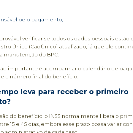
nsável pelo pagamento;
vável verificar se todos os dados pessoais estão c
stro Único (CadÚnico) atualizado, já que ele cont
a a manutenção do BPC.
ção importante é acompanhar o calendário de pag
e o número final do benefício.
mpo leva para receber o primeiro
to?
são do benefício, o INSS normalmente libera o prim
re 15 e 45 dias, embora esse prazo possa variar co
 administrativo de cada caso.