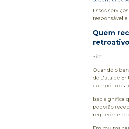
Esses serviço
responsável e 
Quem rece
retroativ
Sim.
Quando o bene
do Data de En
cumprido os re
Isso significa
poderão receb
requerimento 
Em muitos cas