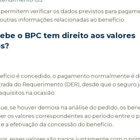
s permitem verificar os dados previstos para pagam
outras informações relacionadas ao benefício.
be o BPC tem direito aos valores
os?
fício é concedido, o pagamento normalmente é dev
trada do Requerimento (DER), desde que o seguro j
quisitos na ocasião.
 que, se houver demora na análise do pedido, os bene
er os valores correspondentes ao período entre o p
e a efetivação da concessão do benefício.
os, esses valores são pagos juntamente com o prim