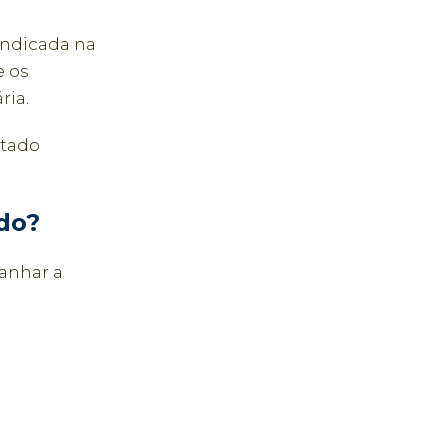
indicada na
e os
ria.
stado
do?
anhar a