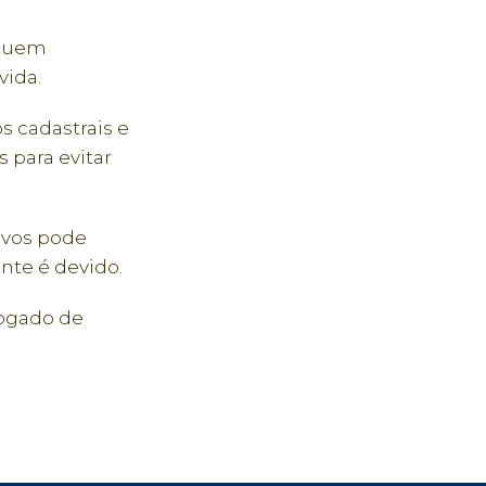
 quem
vida.
 cadastrais e
 para evitar
tivos pode
nte é devido.
vogado de