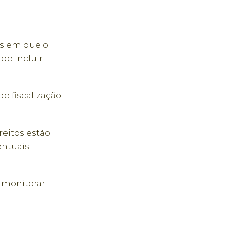
es em que o
de incluir
e fiscalização
reitos estão
entuais
 monitorar