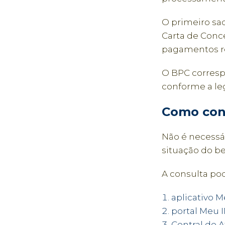
O primeiro saq
Carta de Conce
pagamentos re
O BPC corresp
conforme a leg
Como cons
Não é necessá
situação do be
A consulta pod
aplicativo 
portal Meu I
Central de 