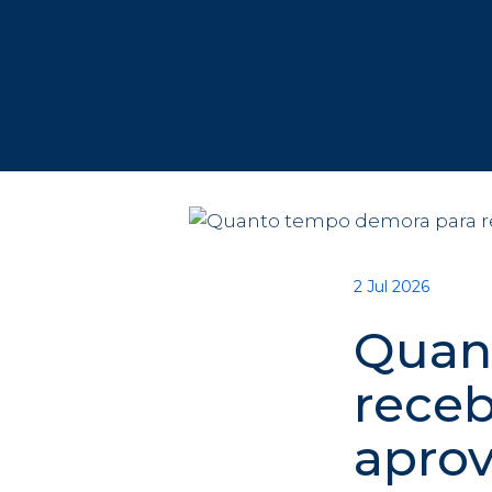
2 Jul 2026
Quan
receb
apro