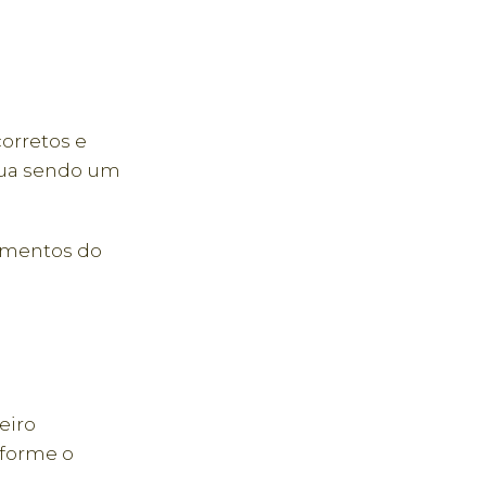
orretos e
inua sendo um
amentos do
eiro
nforme o