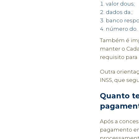
valor dous;
dados da.;
banco respo
número do.
Também é impro
manter o Cada
requisito par
Outra orienta
INSS, que segu
Quanto te
pagamen
Após a conces
pagamento ent
processamento