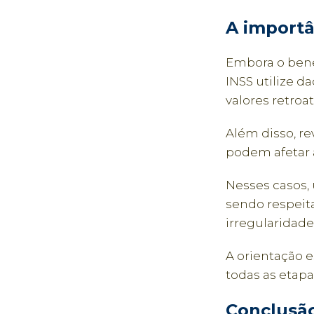
A importâ
Embora o bene
INSS utilize d
valores retroa
Além disso, re
podem afetar 
Nesses casos, 
sendo respeit
irregularidade
A orientação 
todas as etapa
Conclusã