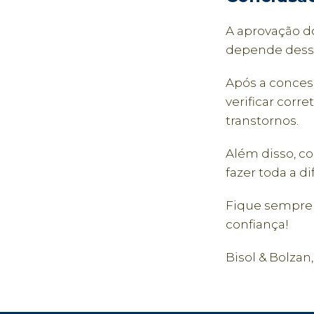
A aprovação d
depende desse 
Após a conces
verificar cor
transtornos.
Além disso, co
fazer toda a 
Fique sempre 
confiança!
Bisol & Bolzan